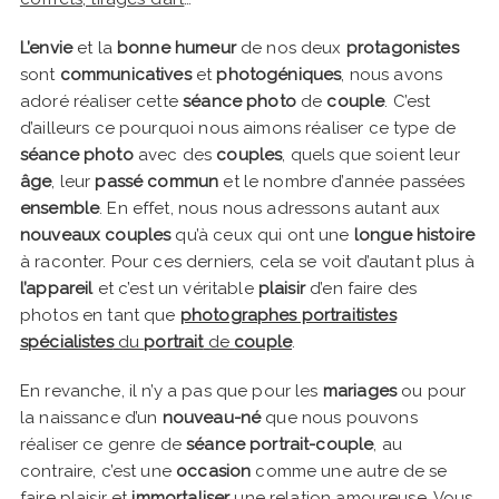
L’envie
et la
bonne humeur
de nos deux
protagonistes
sont
communicatives
et
photogéniques
, nous avons
adoré réaliser cette
séance photo
de
couple
. C’est
d’ailleurs ce pourquoi nous aimons réaliser ce type de
séance photo
avec des
couples
, quels que soient leur
âge
, leur
passé commun
et le nombre d’année passées
ensemble
. En effet, nous nous adressons autant aux
nouveaux couples
qu’à ceux qui ont une
longue histoire
à raconter. Pour ces derniers, cela se voit d’autant plus à
l’appareil
et c’est un véritable
plaisir
d’en faire des
photos en tant que
photographes portraitistes
spécialistes
du
portrait
de
couple
.
En revanche, il n’y a pas que pour les
mariages
ou pour
la naissance d’un
nouveau-né
que nous pouvons
réaliser ce genre de
séance portrait-couple
, au
contraire, c’est une
occasion
comme une autre de se
faire plaisir et
immortaliser
une relation amoureuse
. Vous