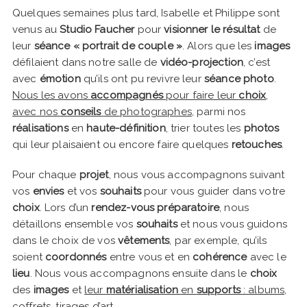
Quelques semaines plus tard, Isabelle et Philippe sont
venus au
Studio Faucher
pour
visionner le résultat
de
leur
séance « portrait de couple »
. Alors que les
images
défilaient dans notre salle de
vidéo-projection
, c’est
avec
émotion
qu’ils ont pu revivre leur
séance photo
.
Nous les avons
accompagnés
pour faire leur
choix
,
avec nos
conseils
de photographes
, parmi nos
réalisations
en
haute-définition
, trier toutes les
photos
qui leur plaisaient ou encore faire quelques
retouches
.
Pour chaque
projet
, nous vous accompagnons suivant
vos
envies
et vos
souhaits
pour vous guider dans votre
choix
. Lors d’un
rendez-vous préparatoire
, nous
détaillons ensemble vos
souhaits
et nous vous guidons
dans le choix de vos
vêtements
, par exemple, qu’ils
soient
coordonnés
entre vous et en
cohérence
avec le
lieu
. Nous vous accompagnons ensuite dans le
choix
des
images
et
leur
matérialisation
en
supports
: albums,
coffrets, tirages d’art
…