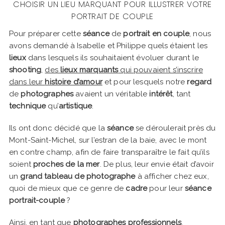
CHOISIR UN LIEU MARQUANT POUR ILLUSTRER VOTRE
PORTRAIT DE COUPLE
Pour préparer cette
séance
de
portrait en couple
, nous
avons demandé à Isabelle et Philippe quels étaient les
lieux
dans lesquels ils souhaitaient évoluer durant le
shooting
,
des
lieux marquants
qui pouvaient s’inscrire
dans leur
histoire d’amour
et pour lesquels notre
regard
de
photographes
avaient un véritable
intérêt
, tant
technique
qu’
artistique
.
Ils ont donc décidé que la
séance
se déroulerait près du
Mont-Saint-Michel, sur l’estran de la baie, avec le mont
en contre champ, afin de faire transparaître le fait qu’ils
soient
proches de la mer
. De plus, leur envie était d’avoir
un
grand tableau de photographe
à afficher chez eux,
quoi de mieux que ce genre de
cadre
pour leur
séance
portrait-couple
?
Ainsi, en tant que
photographes professionnels
,