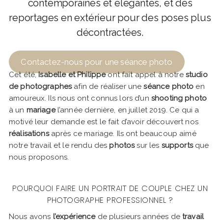
contemporaines et élégantes, et des
reportages en extérieur pour des poses plus
décontractées.
Contactez-nous pour une séance photo
Cet été,
Isabelle et Philippe
ont fait appel à notre
studio
de photographes
afin de réaliser une
séance photo
en
amoureux. Ils nous ont connus lors d’un
shooting photo
à un
mariage
l’année dernière, en juillet 2019. Ce qui a
motivé leur demande est le fait d’avoir découvert nos
réalisations
après ce mariage. Ils ont beaucoup aimé
notre travail et le rendu des
photos
sur les
supports
que
nous proposons.
POURQUOI FAIRE UN PORTRAIT DE COUPLE CHEZ UN
PHOTOGRAPHE PROFESSIONNEL ?
Nous avons
l’expérience
de plusieurs années de
travail