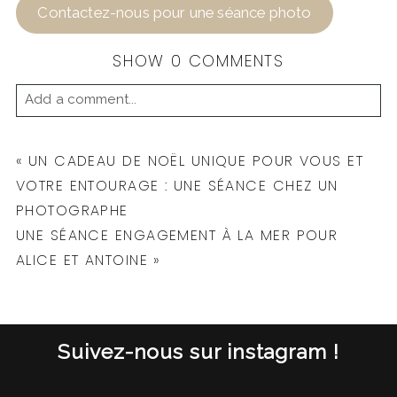
Contactez-nous pour une séance photo
SHOW
0 COMMENTS
Add a comment...
YOUR EMAIL IS
NEVER
PUBLISHED OR
«
UN CADEAU DE NOËL UNIQUE POUR VOUS ET
SHARED. REQUIRED FIELDS ARE MARKED *
VOTRE ENTOURAGE : UNE SÉANCE CHEZ UN
PHOTOGRAPHE
UNE SÉANCE ENGAGEMENT À LA MER POUR
ALICE ET ANTOINE
»
Suivez-nous sur instagram !
POST COMMENT