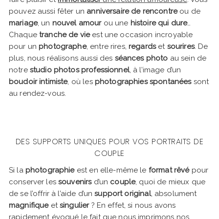
pouvez aussi fêter un
anniversaire de rencontre
ou de
mariage
, un
nouvel amour
ou une
histoire qui dure
…
Chaque
tranche de vie
est une occasion incroyable
pour un
photographe
, entre rires,
regards
et
sourires
. De
plus, nous réalisons aussi des
séances photo
au sein de
notre
studio photos professionnel
, à l’image d’un
boudoir intimiste
, où les
photographies spontanées
sont
au rendez-vous.
DES SUPPORTS UNIQUES POUR VOS PORTRAITS DE
COUPLE
Si la
photographie
est en elle-même le
format rêvé
pour
conserver les
souvenirs
d’un
couple
, quoi de mieux que
de se l’offrir à l’aide d’un
support original
, absolument
magnifique
et
singulier
? En effet, si nous avons
rapidement évoqué le fait que nous imprimons nos