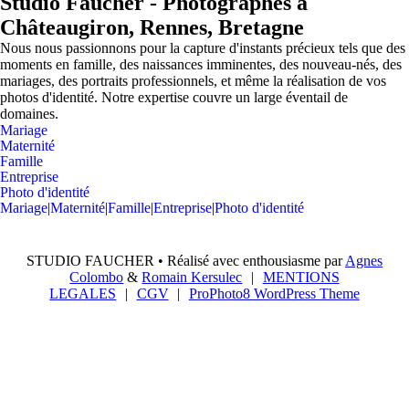
Studio Faucher - Photographes à
Châteaugiron, Rennes, Bretagne
Nous nous passionnons pour la capture d'instants précieux tels que des
moments en famille, des naissances imminentes, des nouveau-nés, des
mariages, des portraits professionnels, et même la réalisation de vos
photos d'identité. Notre expertise couvre un large éventail de
domaines.
Mariage
Maternité
Famille
Entreprise
Photo d'identité
Mariage
|
Maternité
|
Famille
|
Entreprise
|
Photo d'identité
STUDIO FAUCHER • Réalisé avec enthousiasme par
Agnes
Colombo
&
Romain Kersulec
|
MENTIONS
LEGALES
|
CGV
|
ProPhoto8 WordPress Theme