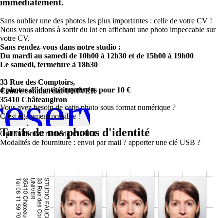
immédiatement.
Sans oublier une des photos les plus importantes : celle de votre CV !
Nous vous aidons à sortir du lot en affichant une photo impeccable sur
votre CV.
Sans rendez-vous dans notre studio :
Du mardi au samedi de 10h00 à 12h30 et de 15h00 à 19h00
Le samedi, fermeture à 18h30
33 Rue des Comptoirs,
4 photos d’identité imprimées pour 10 €
Centre commercial UNIVER
réserve !
35410 Châteaugiron
Vous avez besoin de cette photo sous format numérique ?
C’est également possible !
Tarifs de nos photos d'identité
Option format numérique : 10 €
Modalités de fourniture : envoi par mail ? apporter une clé USB ?