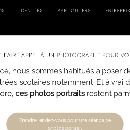
OS
IDENTITÉS
PARTICULIERS
ENTREPRI
E FAIRE APPEL À UN PHOTOGRAPHE POUR VO
ance, nous sommes habitués à poser 
trées scolaires notamment. Et à vrai di
core,
ces photos portraits
restent parmi
Prendre rendez-vous pour une séance de
photos portrait